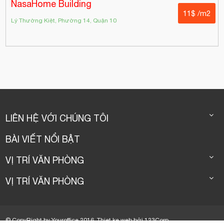
NasaHome Building
11$ /m2
Lý Thường Kiệt, Phường 14, Quận 10
LIÊN HỆ VỚI CHÚNG TÔI
BÀI VIẾT NỔI BẬT
VỊ TRÍ VĂN PHÒNG
VỊ TRÍ VĂN PHÒNG
© CopyRight by Youroffice 2016.
Thiet ke web
bởi
123Corp