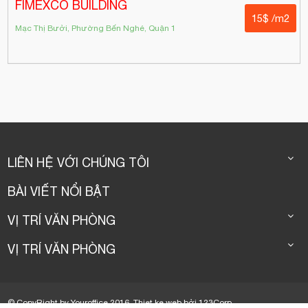
FIMEXCO BUILDING
15$ /m2
Mạc Thị Bưởi, Phường Bến Nghé, Quận 1
LIÊN HỆ VỚI CHÚNG TÔI
BÀI VIẾT NỔI BẬT
VỊ TRÍ VĂN PHÒNG
VỊ TRÍ VĂN PHÒNG
© CopyRight by Youroffice 2016.
Thiet ke web
bởi
123Corp