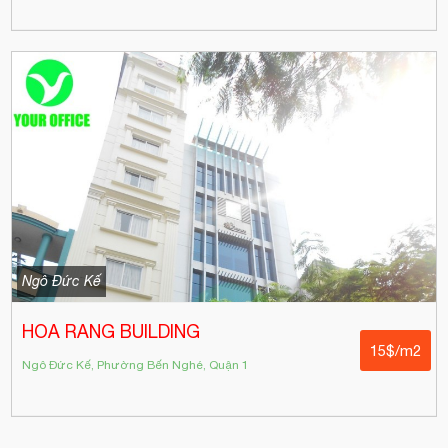
Ngô Đức Kế
HOA RANG BUILDING
15$/m2
Ngô Đức Kế, Phường Bến Nghé, Quận 1