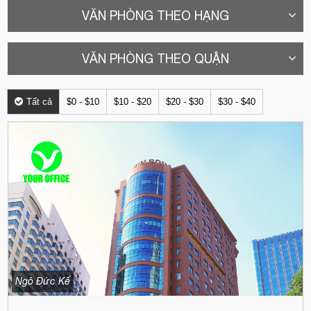
VĂN PHÒNG THEO HẠNG
VĂN PHÒNG THEO QUẬN
Tất cả
$0 - $10
$10 - $20
$20 - $30
$30 - $40
Ngô Đức Kế