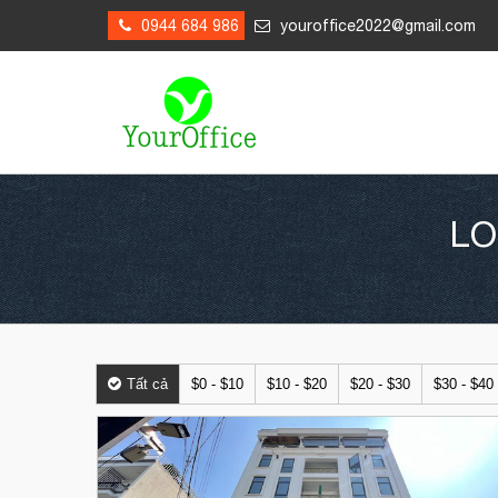
0944 684 986
youroffice2022@gmail.com
LO
Tất cả
$0 - $10
$10 - $20
$20 - $30
$30 - $40