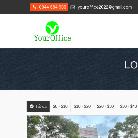
0944 684 986
youroffice2022@gmail.com
LO
Tất cả
$0 - $10
$10 - $20
$20 - $30
$30 - $40