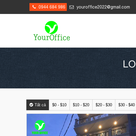
0944 684 986
youroffice2022@gmail.com
LO
Tất cả
$0 - $10
$10 - $20
$20 - $30
$30 - $40