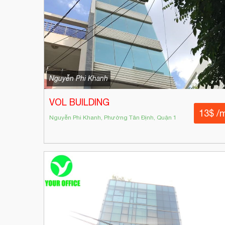
Nguyễn Phi Khanh
VOL BUILDING
13$ /
Nguyễn Phi Khanh, Phường Tân Định, Quận 1