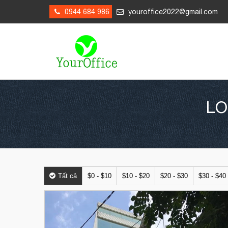
0944 684 986
youroffice2022@gmail.com
LO
Tất cả
$0 - $10
$10 - $20
$20 - $30
$30 - $40