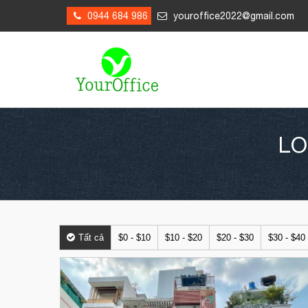
0944 684 986
youroffice2022@gmail.com
LO
Tất cả
$0 - $10
$10 - $20
$20 - $30
$30 - $40