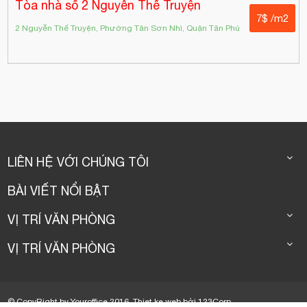
Tòa nhà số 2 Nguyễn Thế Truyện
7$ /m2
2 Nguyễn Thế Truyện, Phường Tân Sơn Nhì, Quận Tân Phú
LIÊN HỆ VỚI CHÚNG TÔI
BÀI VIẾT NỔI BẬT
VỊ TRÍ VĂN PHÒNG
VỊ TRÍ VĂN PHÒNG
© CopyRight by Youroffice 2016.
Thiet ke web
bởi
123Corp