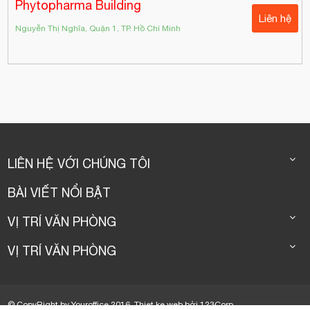
Phytopharma Building
Liên hệ
Nguyễn Thị Nghĩa, Quận 1, TP. Hồ Chí Minh
LIÊN HỆ VỚI CHÚNG TÔI
BÀI VIẾT NỔI BẬT
VỊ TRÍ VĂN PHÒNG
VỊ TRÍ VĂN PHÒNG
© CopyRight by Youroffice 2016.
Thiet ke web
bởi
123Corp