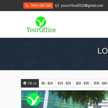
0944 684 986
youroffice2022@gmail.com
LO
Tất cả
$0 - $10
$10 - $20
$20 - $30
$30 - $40