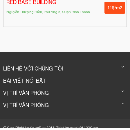
RED BASE BUILDING
11$/m2
Nguyễn Thượng Hiền, Phường 5, Quận Bình Thạnh
LIÊN HỆ VỚI CHÚNG TÔI
BÀI VIẾT NỔI BẬT
VỊ TRÍ VĂN PHÒNG
VỊ TRÍ VĂN PHÒNG
© CopyRight by Youroffice 2016.
Thiet ke web
bởi
123Corp