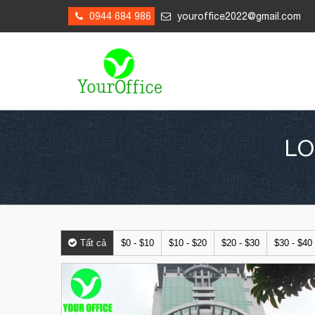
0944 684 986
youroffice2022@gmail.com
LO
Tất cả
$0 - $10
$10 - $20
$20 - $30
$30 - $40