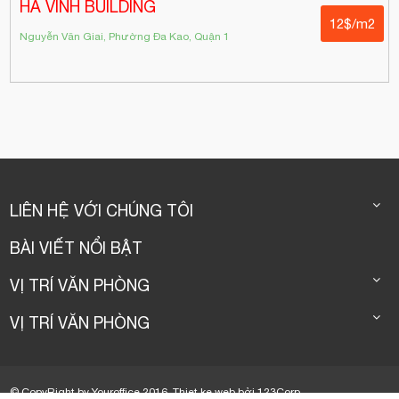
HÀ VINH BUILDING
12$/m2
Nguyễn Văn Giai, Phường Đa Kao, Quận 1
LIÊN HỆ VỚI CHÚNG TÔI
BÀI VIẾT NỔI BẬT
VỊ TRÍ VĂN PHÒNG
VỊ TRÍ VĂN PHÒNG
© CopyRight by Youroffice 2016.
Thiet ke web
bởi
123Corp