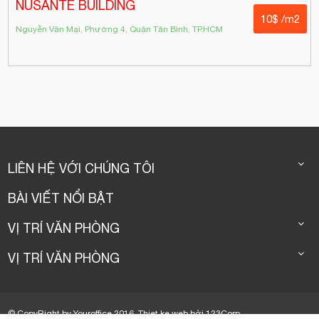
NUSANTE BUILDING
10$ /m2
Nguyễn Văn Mại, Phường 4, Quận Tân Bình, TP.HCM
LIÊN HỆ VỚI CHÚNG TÔI
BÀI VIẾT NỔI BẬT
VỊ TRÍ VĂN PHÒNG
VỊ TRÍ VĂN PHÒNG
© CopyRight by Youroffice 2016.
Thiet ke web
bởi
123Corp