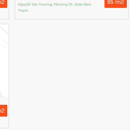
m2
8$ /m2
Nguyễn Văn Thương, Phường 25, Quận Bình
Thạnh
m2