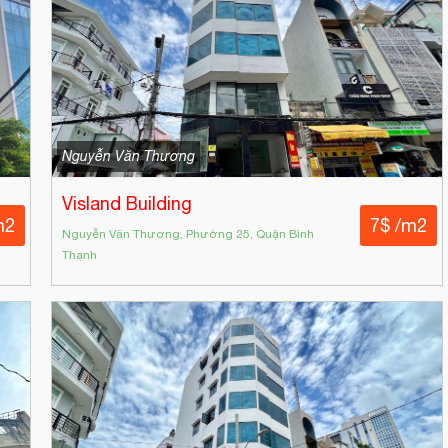
Nguyễn Văn Thương
Visland Building
m2
7$ /m2
Nguyễn Văn Thương, Phường 25, Quận Bình
Thạnh