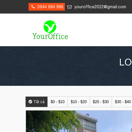
0944 684 986
youroffice2022@gmail.com
LO
Tất cả
$0 - $10
$10 - $20
$20 - $30
$30 - $40