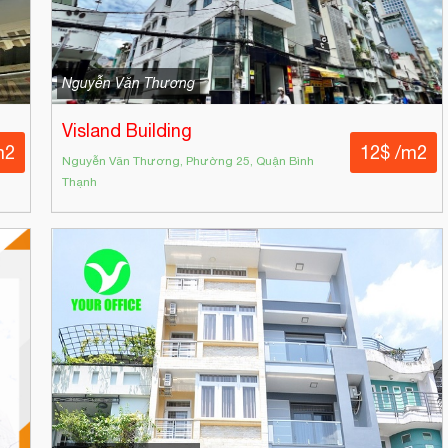
Nguyễn Văn Thương
Visland Building
m2
12$ /m2
Nguyễn Văn Thương, Phường 25, Quận Bình
Thạnh