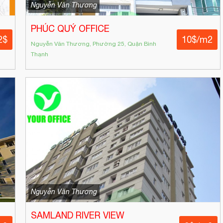
Nguyễn Văn Thương
PHÚC QUÝ OFFICE
2$
10$/m2
Nguyễn Văn Thương, Phường 25, Quận Bình
Thạnh
Nguyễn Văn Thương
SAMLAND RIVER VIEW