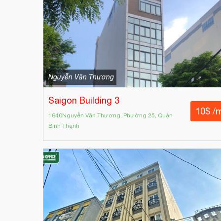
Nguyễn Văn Thương
Saigon Building 3
10$ /
1640Nguyễn Văn Thương, Phường 25, Quận
Bình Thạnh