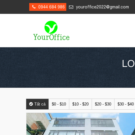
0944 684 986
youroffice2022@gmail.com
LO
Tất cả
$0 - $10
$10 - $20
$20 - $30
$30 - $40