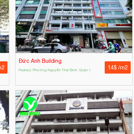
Pasteur
Đức Anh Building
m2
14$ /m2
Pasteur, Phường Nguyễn Thái Bình, Quận 1