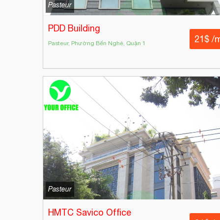
Pasteur
PDD Building
21$ /
Pasteur, Phường Bến Nghé, Quận 1
Pasteur
HMTC Savico Office