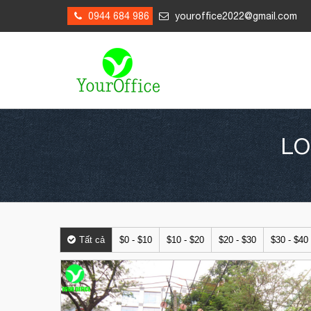
0944 684 986
youroffice2022@gmail.com
LO
Tất cả
$0 - $10
$10 - $20
$20 - $30
$30 - $40