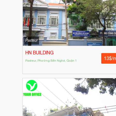
Pasteur
HN BUILDING
13$/
Pasteur, Phường Bến Nghé, Quận 1