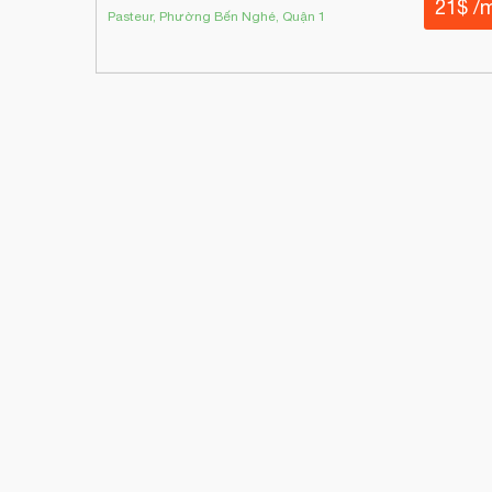
21$ /
Pasteur, Phường Bến Nghé, Quận 1