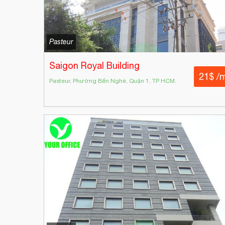
Pasteur
Saigon Royal Building
21$ /
Pasteur, Phường Bến Nghé, Quận 1, TP HCM.