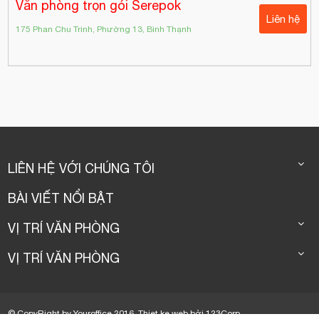
Văn phòng trọn gói Serepok
Liên hệ
175 Phan Chu Trinh, Phường 13, Bình Thạnh
LIÊN HỆ VỚI CHÚNG TÔI
BÀI VIẾT NỔI BẬT
VỊ TRÍ VĂN PHÒNG
VỊ TRÍ VĂN PHÒNG
© CopyRight by Youroffice 2016.
Thiet ke web
bởi
123Corp