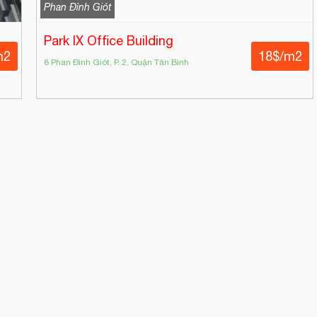
Phan Đình Giót
Park IX Office Building
m2
18$/m2
8 Phan Đình Giót, P. 2, Quận Tân Bình