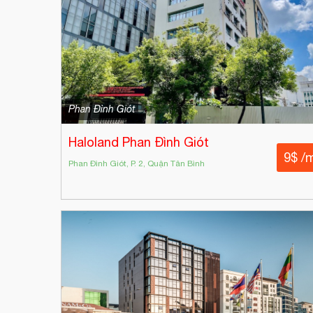
Phan Đình Giót
Haloland Phan Đình Giót
9$ /
Phan Đình Giót, P. 2, Quận Tân Bình