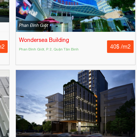
Phan Đình Giót
Wondersea Building
m2
40$ /m2
Phan Đình Giót, P. 2, Quận Tân Bình