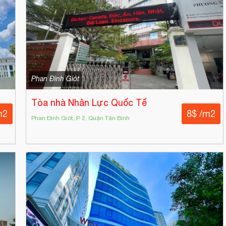
Phan Đình Giót
Tòa nhà Nhân Lực Quốc Tế
m2
8$ /m2
Phan Đình Giót, P. 2, Quận Tân Bình