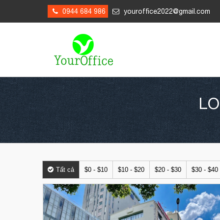
0944 684 986
youroffice2022@gmail.com
LO
Tất cả
$0 - $10
$10 - $20
$20 - $30
$30 - $40