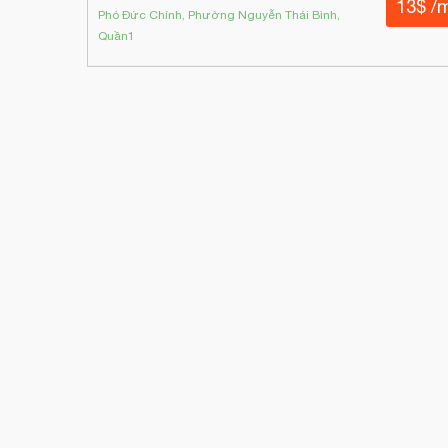
13$ /
Phó Đức Chính, Phường Nguyễn Thái Bình,
Quần1