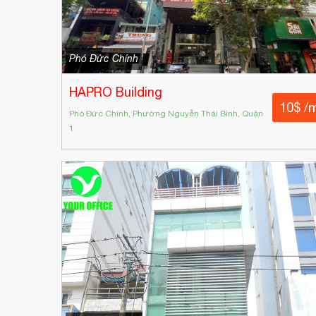
Phó Đức Chính
HAPRO Building
10$ /
Phó Đức Chính, Phường Nguyễn Thái Bình, Quận
1