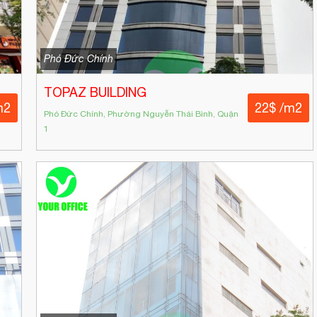
Phó Đức Chính
TOPAZ BUILDING
m2
22$ /m2
Phó Đức Chính, Phường Nguyễn Thái Bình, Quận
1