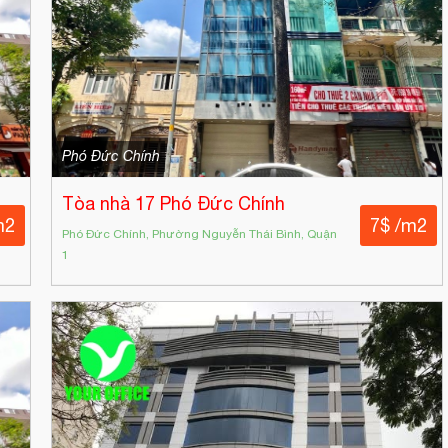
Phó Đức Chính
Tòa nhà 17 Phó Đức Chính
m2
7$ /m2
Phó Đức Chính, Phường Nguyễn Thái Bình, Quận
1