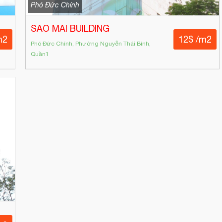
Phó Đức Chính
SAO MAI BUILDING
m2
12$ /m2
Phó Đức Chính, Phường Nguyễn Thái Bình,
Quần1