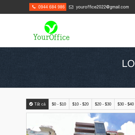
0944 684 986
youroffice2022@gmail.com
LO
Tất cả
$0 - $10
$10 - $20
$20 - $30
$30 - $40