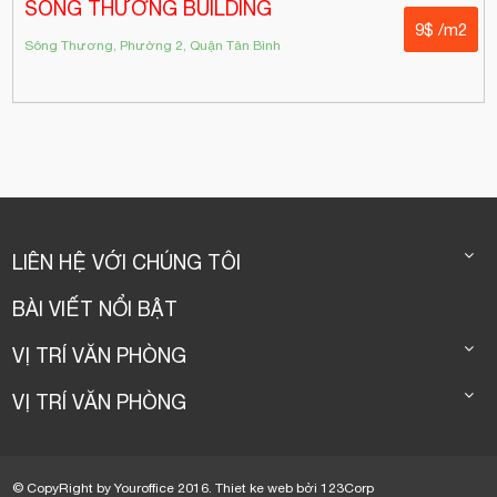
SÔNG THƯƠNG BUILDING
9$ /m2
Sông Thương, Phường 2, Quận Tân Bình
LIÊN HỆ VỚI CHÚNG TÔI
BÀI VIẾT NỔI BẬT
VỊ TRÍ VĂN PHÒNG
VỊ TRÍ VĂN PHÒNG
© CopyRight by Youroffice 2016.
Thiet ke web
bởi
123Corp