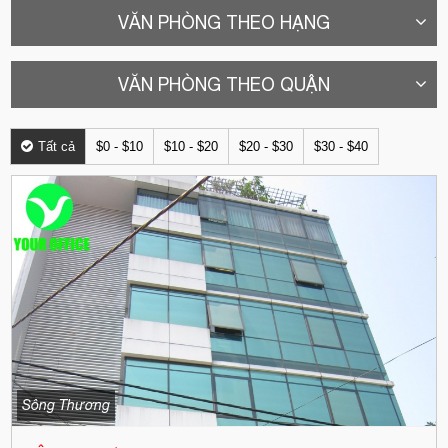
VĂN PHÒNG THEO HẠNG
VĂN PHÒNG THEO QUẬN
Tất cả
$0 - $10
$10 - $20
$20 - $30
$30 - $40
Sông Thương