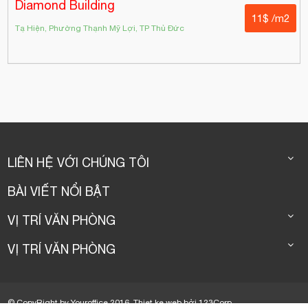
Diamond Building
11$ /m2
Tạ Hiện, Phường Thạnh Mỹ Lợi, TP Thủ Đức
LIÊN HỆ VỚI CHÚNG TÔI
BÀI VIẾT NỔI BẬT
VỊ TRÍ VĂN PHÒNG
VỊ TRÍ VĂN PHÒNG
© CopyRight by Youroffice 2016.
Thiet ke web
bởi
123Corp