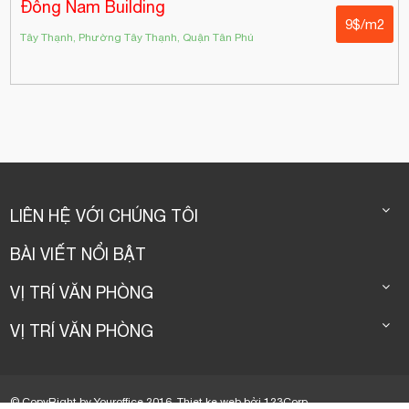
Đông Nam Building
9$/m2
Tây Thạnh, Phường Tây Thạnh, Quận Tân Phú
LIÊN HỆ VỚI CHÚNG TÔI
BÀI VIẾT NỔI BẬT
VỊ TRÍ VĂN PHÒNG
VỊ TRÍ VĂN PHÒNG
© CopyRight by Youroffice 2016.
Thiet ke web
bởi
123Corp