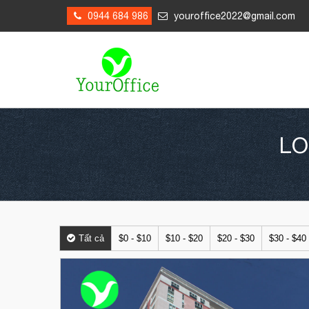
0944 684 986
youroffice2022@gmail.com
LO
Tất cả
$0 - $10
$10 - $20
$20 - $30
$30 - $40