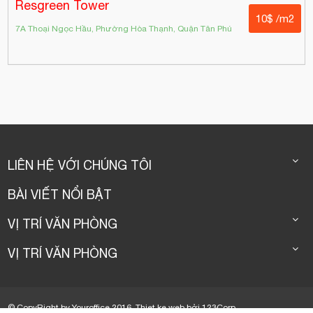
Resgreen Tower
10$ /m2
7A Thoại Ngọc Hầu, Phường Hòa Thạnh, Quận Tân Phú
LIÊN HỆ VỚI CHÚNG TÔI
BÀI VIẾT NỔI BẬT
VỊ TRÍ VĂN PHÒNG
VỊ TRÍ VĂN PHÒNG
© CopyRight by Youroffice 2016.
Thiet ke web
bởi
123Corp