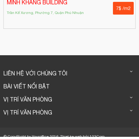
MINH KHANG BUILDING
7$ /m2
Trần Kế Xương, Phường 7, Quận Phú Nhuận
LIÊN HỆ VỚI CHÚNG TÔI
BÀI VIẾT NỔI BẬT
VỊ TRÍ VĂN PHÒNG
VỊ TRÍ VĂN PHÒNG
© CopyRight by Youroffice 2016.
Thiet ke web
bởi
123Corp