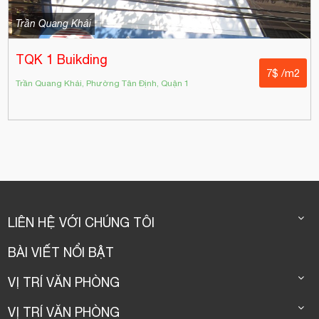
Trần Quang Khải
TQK 1 Buikding
7$ /m2
Trần Quang Khải, Phường Tân Định, Quận 1
LIÊN HỆ VỚI CHÚNG TÔI
BÀI VIẾT NỔI BẬT
VỊ TRÍ VĂN PHÒNG
VỊ TRÍ VĂN PHÒNG