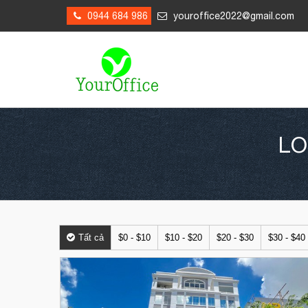
0944 684 986
youroffice2022@gmail.com
LO
Tất cả
$0 - $10
$10 - $20
$20 - $30
$30 - $40