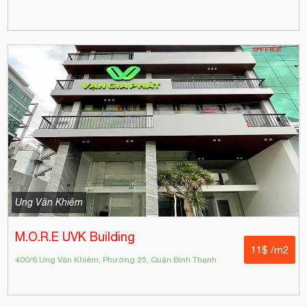
Ung Văn Khiêm
M.O.R.E UVK Building
11$ /m2
400/6 Ung Văn Khiêm, Phường 25, Quận Bình Thạnh