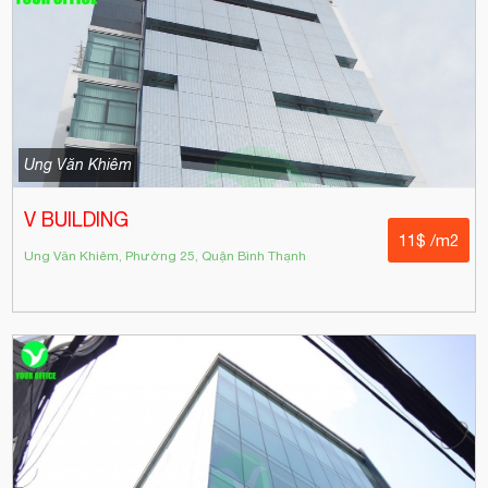
Ung Văn Khiêm
V BUILDING
11$ /m2
Ung Văn Khiêm, Phường 25, Quận Bình Thạnh