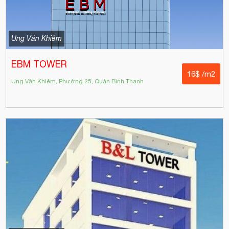
Ung Văn Khiêm
EBM TOWER
16$ /m2
Ung Văn Khiêm, Phường 25, Quận Bình Thạnh