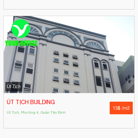
Út Tịch
ÚT TỊCH BUILDING
13$ /m2
Út Tịch, Phường 4, Quận Tân Bình