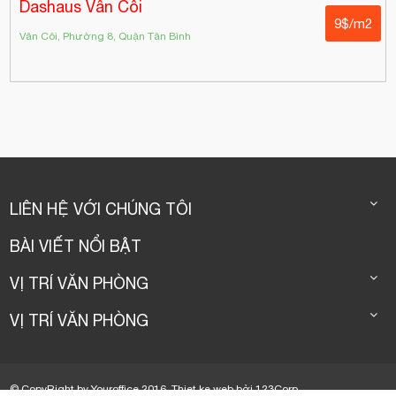
Dashaus Vân Côi
9$/m2
Vân Côi, Phường 8, Quận Tân Bình
LIÊN HỆ VỚI CHÚNG TÔI
BÀI VIẾT NỔI BẬT
VỊ TRÍ VĂN PHÒNG
VỊ TRÍ VĂN PHÒNG
© CopyRight by Youroffice 2016.
Thiet ke web
bởi
123Corp