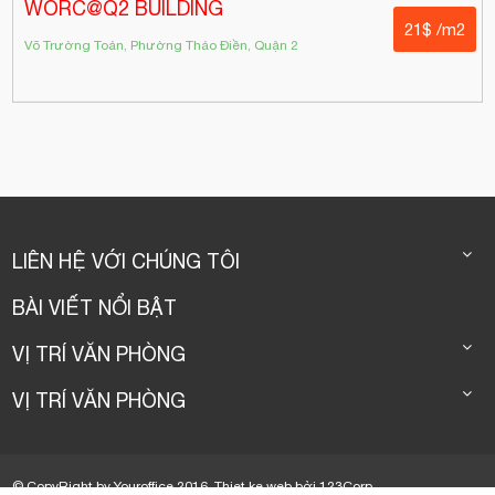
WORC@Q2 BUILDING
21$ /m2
Võ Trường Toản, Phường Thảo Điền, Quận 2
LIÊN HỆ VỚI CHÚNG TÔI
BÀI VIẾT NỔI BẬT
VỊ TRÍ VĂN PHÒNG
VỊ TRÍ VĂN PHÒNG
© CopyRight by Youroffice 2016.
Thiet ke web
bởi
123Corp