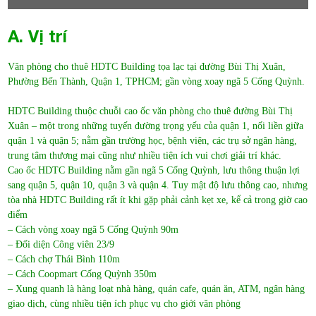
HDTC Building thuộc chuỗi cao ốc văn phòng cho thuê đường Bùi Thị
Xuân – một trong những tuyến đường trọng yếu của quận 1, nối liền giữa
quận 1 và quận 5; nằm gần trường học, bệnh viện, các trụ sở ngân hàng,
trung tâm thương mại cũng như nhiều tiện ích vui chơi giải trí khác.
Cao ốc HDTC Building nằm gần ngã 5 Cống Quỳnh, lưu thông thuận lợi
sang quận 5, quận 10, quận 3 và quận 4. Tuy mật độ lưu thông cao, nhưng
tòa nhà HDTC Building rất ít khi gặp phải cảnh kẹt xe, kể cả trong giờ cao
điểm
– Cách vòng xoay ngã 5 Cống Quỳnh 90m
– Đối diện Công viên 23/9
– Cách chợ Thái Bình 110m
– Cách Coopmart Cống Quỳnh 350m
– Xung quanh là hàng loạt nhà hàng, quán cafe, quán ăn, ATM, ngân hàng
giao dịch, cùng nhiều tiện ích phục vụ cho giới văn phòng
B. Thông tin chi tiết
Tên tòa nhà: HDTC Building
Tên khác: HDTC Office, HDTC Bùi Thị Xuân
Chủ đầu tư: Công Ty Cổ Phần Phát Triển Và Kinh Doanh Nhà
Hạng: C+