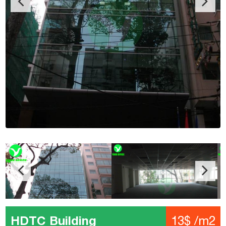
HDTC Building
13$ /m2
Địa chỉ: Bùi Thị Xuân, Phường Bến Thành, Quận 1
Kết cấu: 2 Hầm – 1 Trệt – 12 Tầng – 2 Thang máy
Diện tích: 75 – 105 – 145 – 205 – 300 – 400 – 500 m2
Giá: 13$ /m2