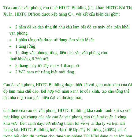
12 tầng văn phòng, tổng diện tích sàn văn phòng cho
thuê khoảng 6.760 m2
2 thang máy tốc độ cao + 1 thang bộ
2 WC nam nữ riêng biệt mỗi tầng
Cao ốc văn phòng HDTC Building được thiết kế với gam màu xám của đá
ốp làm màu chủ đạo, kết hợp với màu xanh lơ của kính, tạo cho tổng thể
tòa nhà một cảm giác hiện đại và thoáng mát.
Giá thuê của cao ốc văn phòng HDTC Building khá cạnh tranh khi so với
mặt bằng giá chung của các cao ốc văn phòng cho thuê tại quận 1 cùng
khu vực. Bên cạnh đấy, với những thuận lợi về vị trí địa lý và tiện ích
mang lại, HDTC Building luôn đạt tỉ lệ lấp đầy lý tưởng (>90%) kể cả
trong bối cảnh thị trường cho thuê văn phòng TP.HCM đang cung lớn hơn
cầu như hiện nay.
Hợp đồng thuê tối thiểu 2 năm. Đặt cọc 3 tháng. Thanh toán theo quý.
Diện tích cho thuê từ 75 – 500 m2
Nếu quý khách còn bất kì thắc mắc gì về cao ốc văn phòng HDTC
Building vui lòng liên hệ với bộ phận quản lý qua hotline: 0944.684.986