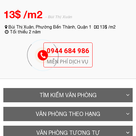
0944 684 986
MIỄN PHÍ DỊCH VỤ
TÌM KIẾM VĂN PHÒNG
VĂN PHÒNG THEO HẠNG
VĂN PHÒNG TƯƠNG TỰ
A. Vị trí
Văn phòng cho thuê HDTC Building tọa lạc tại đường Bùi Thị Xuân,
Phường Bến Thành, Quận 1, TPHCM; gần vòng xoay ngã 5 Cống Quỳnh.