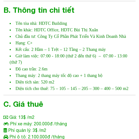
Kết cấu: 2 Hầm – 1 Trệt – 12 Tầng – 2 Thang máy
Giờ làm việc: 07:00 - 18:00 (thứ 2 đến thứ 6) – 07:00 - 13:00
(thứ 7)
Độ cao trần: 2.6m
Thang máy: 2 thang máy tốc độ cao + 1 thang bộ
Diện tích sàn: 520 m2
Diện tích cho thuê: 75 – 105 – 145 – 205 – 300 – 400 – 500 m2
C. Giá thuê
Giá: 13$ /m2
Phí xe máy: 200.000đ /tháng
Phí quản lý: 3$ /m2
Phí ô tô: 2.100.000đ /tháng
Phí ngoài giờ: Thỏa thuận
Tiền điện: Có đồng hồ riêng. Theo giá nhà nước
VAT: 10%
Điều hoà: Trung tâm
Thời gian thiết kế miễn phí: Miễn phí từ 7-30 ngày, tùy diện
tích