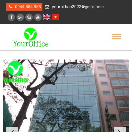
0944 684 986
youroffice2022@gmail.com