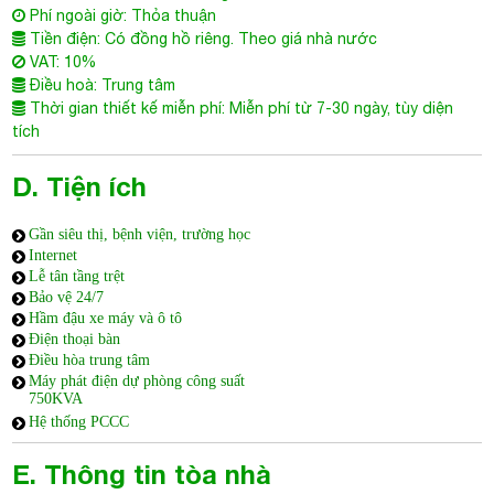
D. Tiện ích
Gần siêu thị, bệnh viện, trường học
Internet
Lễ tân tầng trệt
Bảo vệ 24/7
Hầm đậu xe máy và ô tô
Điện thoại bàn
Điều hòa trung tâm
Máy phát điện dự phòng công suất
750KVA
Hệ thống PCCC
E. Thông tin tòa nhà
Tòa cao ốc văn phòng cho thuê HDTC Building (tên khác: HDTC Bùi Thị
Xuân, HDTC Office) được xếp hạng C+, với kết cấu hiện đại gồm:
2 hầm để xe đáp ứng đủ nhu cầu làm bãi đổ xe máy của toàn khối
văn phòng.
1 phần tầng trệt được sử dụng làm sảnh lễ tân.
1 tầng lửng