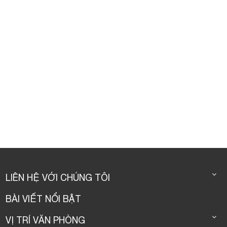
LIÊN HỆ VỚI CHÚNG TÔI
BÀI VIẾT NỔI BẬT
VỊ TRÍ VĂN PHÒNG
VỊ TRÍ VĂN PHÒNG
© CopyRight by Youroffice 2016.
Thiet ke web
bởi
123Corp