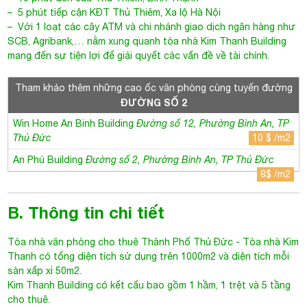
– 5 phút tiếp cận KĐT Thủ Thiêm, Xa lộ Hà Nội
– Với 1 loạt các cây ATM và chi nhánh giao dịch ngân hàng như
SCB, Agribank,… nằm xung quanh tòa nhà
Kim Thanh Building
mang đến sự tiện lợi để giải quyết các vấn đề về tài chính.
Tham khảo thêm những cao ốc văn phòng cùng tuyến đường
ĐƯỜNG SỐ 2
Win Home An Binh Building
Đường số 12, Phường Bình An, TP
Thủ Đức
10 $ /m2
An Phú Building
Đường số 2, Phường Bình An, TP Thủ Đức
8$ /m2
B. Thông tin chi tiết
Tòa nhà văn phòng cho thuê Thành Phố Thủ Đức
- Tòa nhà Kim
Thanh có tổng diện tích sử dụng trên 1000m2 và diện tích mỗi
sàn xấp xỉ 50m2.
Kim Thanh Building có kết cấu bao gồm 1 hầm, 1 trệt và 5 tầng
cho thuê.