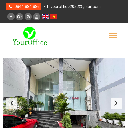
0944 684 986
youroffice2022@gmail.com