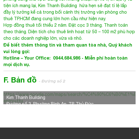
tiện ích mang lại,
Kim Thanh Building
hứa hẹn sẽ đạt tỉ lệ lấp
đầy lý tưởng kể cả trong bối cảnh thị trường văn phòng cho
thuê TP.HCM đang cung lớn hơn cầu như hiện nay.
Hợp đồng thuê tối thiểu 2 năm. Đặt cọc 3 tháng. Thanh toán
theo tháng. Diện tích cho thuê linh hoạt từ 50 – 100 m2 phù hợp
cho các doanh nghiệp lớn, vừa và nhỏ.
Để biết thêm thông tin và tham quan tòa nhà, Quý khách
vui lòng gọi:
Hotline – Your Office: 0944.684.986 - Miễn phí hoàn toàn
mọi dịch vụ.
F. Bản đồ
- Đường số 2
https://www.google.com/maps/search/%C4%90%C6%B0%E1
Kim Thanh Building
entry=ttu
Đường số 3, Phường Bình An, TP Thủ Đức