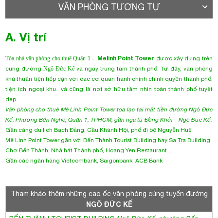
đẹp.
Văn phòng cho thuê Mê Linh Point Tower tọa lạc tại mặt tiền đường Ngô Đức
Kế, Phường Bến Nghé, Quận 1, TPHCM; gần ngã tư Đồng Khởi – Ngô Đức Kế.
Gần cảng du lịch Bạch Đằng, Cầu Khánh Hội, phố đi bộ Nguyễn Huệ
Mê Linh Point Tower gần với Bến Thành Tourist Building hay Sa Tra Building
Chợ Bến Thành, Nhà hát Thành phố, Hoang Yen Restaurant…
Gần các ngân hàng Vietcombank, Saigonbank, ACB Bank
Tham khảo thêm những cao ốc văn phòng cùng tuyến đường
NGÔ ĐỨC KẾ
BẾN THÀNH TOURIST BUILDING
Ngô Đức Kế, phường Bến
Nghé, Quận 1
14$ /m2
HOA RANG BUILDING
Ngô Đức Kế, Phường Bến Nghé, Quận 1
15$/m2
B. Thông tin chi tiết