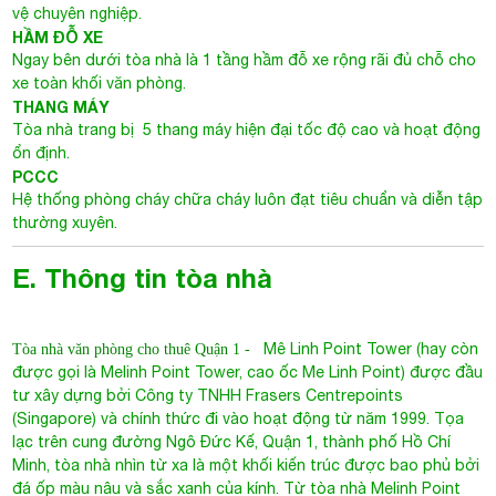
thường xuyên.
E. Thông tin tòa nhà
Mê Linh Point Tower (hay còn
Tòa nhà văn phòng cho thuê Quận 1
-
được gọi là Melinh Point Tower, cao ốc Me Linh Point) được đầu
tư xây dựng bởi Công ty TNHH Frasers Centrepoints
(Singapore) và chính thức đi vào hoạt động từ năm 1999. Tọa
lạc trên cung đường Ngô Đức Kế, Quận 1, thành phố Hồ Chí
Minh, tòa nhà nhìn từ xa là một khối kiến trúc được bao phủ bởi
đá ốp màu nâu và sắc xanh của kính. Từ tòa nhà Melinh Point
Tower, chỉ mất ít phút để tới các cơ quan hành chính quan
trọng. Đồng thời các khách sạn lớn như Renaissance, Sheraton,
Legend và Park Hyatt đều cách tòa nhà Mê Linh không xa.
Không những vậy, tại bất kỳ tầng văn phòng nào cũng sở hữu
tầm nhìn toàn thành phố và sông Sài Gòn.
Bên cạnh lợi thếlớn nhờ vị trí tại trung tâm thành phố, tòa nhà
luôn có tỷ lệ lấp đầy lý tưởng nhờ hệ thống tiện ích dịch vụ,
chất lượng văn phòng thuê và hơn cả là mức giá thuê vô cùng
cạnh tranh so với mặt bằng chung của các cao ốc văn phòng