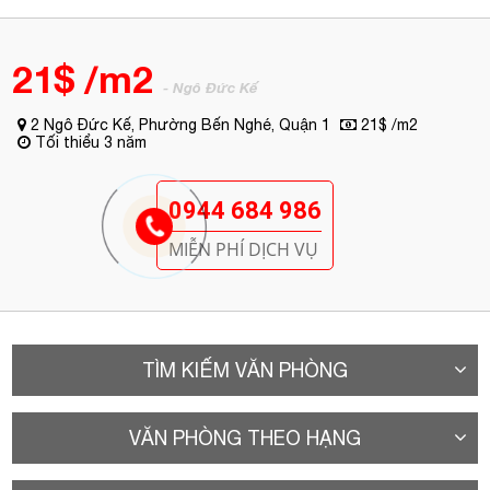
0944 684 986
MIỄN PHÍ DỊCH VỤ
TÌM KIẾM VĂN PHÒNG
VĂN PHÒNG THEO HẠNG
VĂN PHÒNG TƯƠNG TỰ
A. Vị trí
Melinh Point Tower
Tòa nhà văn phòng cho thuê Quận 1
-
được xây dựng trên
cung đường
Ngô Đức Kế
và ngay trung tâm thành phố. Từ đây, văn phòng
khá thuận tiện tiếp cận với các cơ quan hành chính chính quyền thành phố,
tiện ích ngoại khu và cũng là nơi sở hữu tầm nhìn toàn thành phố tuyệt