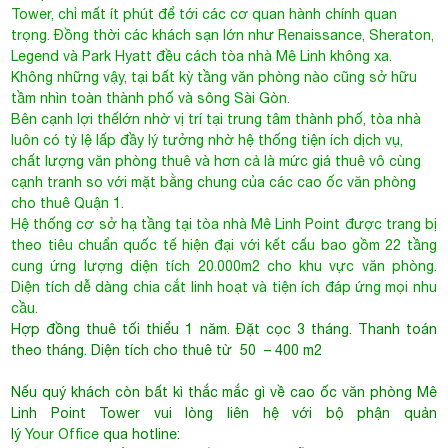
cho thuê Quận 1.
Hệ thống cơ sở hạ tầng tại tòa nhà Mê Linh Point được trang bị
theo tiêu chuẩn quốc tế hiện đại với kết cấu bao gồm 22 tầng
cung ứng lượng diện tích 20.000m2 cho khu vực văn phòng.
Diện tích dễ dàng chia cắt linh hoạt và tiện ích đáp ứng mọi nhu
cầu.
Hợp đồng thuê tối thiểu 1 năm. Đặt cọc 3 tháng. Thanh toán
theo tháng. Diện tích cho thuê từ 50 – 400 m2
Nếu quý khách còn bất kì thắc mắc gì về cao ốc văn phòng Mê
Linh Point Tower vui lòng liên hệ với bộ phận quản
lý
Your Office
qua hotline:
0944 684 986 để được tư vấn & hướng dẫn đi tham quan văn
phòng.
Miễn phí hoàn toàn mọi dịch vụ. Khách hàng không
phải trả bất kì chi phí nào.
F. Bản đồ
- Ngô Đức Kế
Mê Linh Point Tower