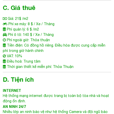
phí trong giờ hành chính
VAT: 10%
Điều hoà: Trung tâm
Thời gian thiết kế miễn phí: Thỏa Thuận
D. Tiện ích
INTERNET
Hệ thống mạng internet được trang bị toàn bộ tòa nhà và hoạt
động ổn định.
AN NINH 24/7
Nhiều lớp an ninh bảo vệ như hệ thống Camera và đội ngũ bảo
vệ chuyên nghiệp.
HẦM ĐỖ XE
Ngay bên dưới tòa nhà là 1 tầng hầm đỗ xe rộng rãi đủ chỗ cho
xe toàn khối văn phòng.
THANG MÁY
Tòa nhà trang bị 5 thang máy hiện đại tốc độ cao và hoạt động
ổn định.
PCCC
Hệ thống phòng cháy chữa cháy luôn đạt tiêu chuẩn và diễn tập