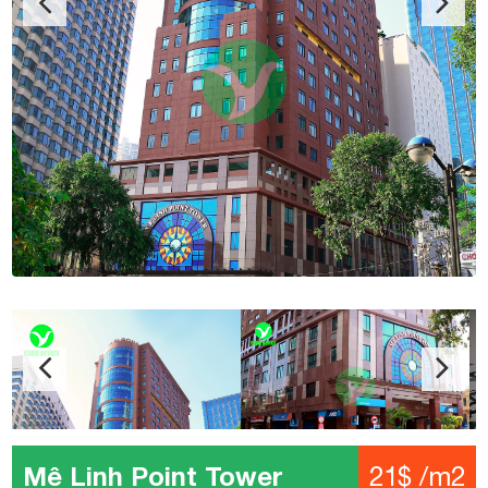
Mê Linh Point Tower
21$ /m2
Địa chỉ: 2 Ngô Đức Kế, Phường Bến Nghé, Quận 1
Kết cấu: 1 hầm – 1 trệt – 22 tầng – 5 thang máy
Diện tích: 50 – 225 – 300 – 400 m2
Giá: 21$ /m2
Phí quản lý: 6 $ /m2