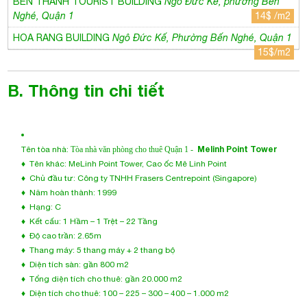
Melinh Point Tower
Tên tòa nhà:
Tòa nhà văn phòng cho thuê Quận 1
-
♦ Tên khác: MeLinh Point Tower, Cao ốc Mê Linh Point
♦ Chủ đầu tư: Công ty TNHH Frasers Centrepoint (Singapore)
♦ Năm hoàn thành: 1999
♦ Hạng: C
♦ Kết cấu: 1 Hầm – 1 Trệt – 22 Tầng
♦ Độ cao trần: 2.65m
♦ Thang máy: 5 thang máy + 2 thang bộ
♦ Diện tích sàn: gần 800 m2
♦ Tổng diện tích cho thuê: gần 20.000 m2
♦ Diện tích cho thuê: 100 – 225 – 300 – 400 – 1.000 m2
C. Giá thuê
Giá: 21$ /m2
Phí xe máy: 8 $ / Xe / Tháng
Phí quản lý: 6 $ /m2
Phí ô tô: 140 $ / Xe / Tháng
Phí ngoài giờ: Thỏa thuận
Tiền điện: Có đồng hồ riêng. Điều hòa được cung cấp miễn