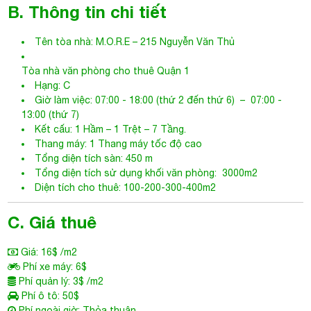
Kết cấu: 1 Hầm – 1 Trệt – 7 Tầng.
Thang máy: 1 Thang máy tốc độ cao
Tổng diện tích sàn: 450 m
Tổng diện tích sử dụng khối văn phòng: 3000m2
Diện tích cho thuê: 100-200-300-400m2
C. Giá thuê
Giá: 16$ /m2
Phí xe máy: 6$
Phí quản lý: 3$ /m2
Phí ô tô: 50$
Phí ngoài giờ: Thỏa thuận
Tiền điện: Có đồng hồ riêng. Theo giá nhà nước
VAT: 10%
Điều hoà: Trung tâm
Thời gian thiết kế miễn phí: Miễn phí từ 7-30 ngày, tùy diện
tích
D. Tiện ích