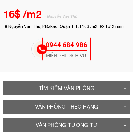
MIỄN PHÍ DỊCH VỤ
TÌM KIẾM VĂN PHÒNG
VĂN PHÒNG THEO HẠNG
VĂN PHÒNG TƯƠNG TỰ
A. Vị trí
Tòa nhà văn phòng cho thuê Quận
1
- M.O.R.E – 215 Nguyễn Văn Thủ
Nằm gần ngã tư Nguyễn Bỉnh Khiêm