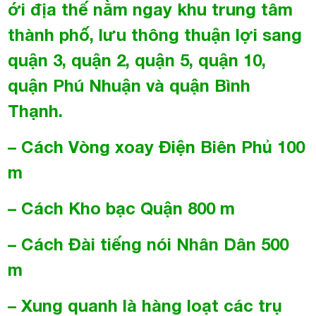
– Cách Vòng xoay Điện Biên Phủ 100
m
– Cách Kho bạc Quận 800 m
– Cách Đài tiếng nói Nhân Dân 500
m
– Xung quanh là hàng loạt các trụ
sở giao dịch ngân hàng, ATM, nhà
hàng, quán ăn, quán cafe phục vụ
cho giới văn phòng trong khu vực
Tham khảo thêm những cao ốc văn phòng cùng tuyến đường
NGUYỄN VĂN THỦ