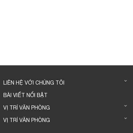
LIÊN HỆ VỚI CHÚNG TÔI
BÀI VIẾT NỔI BẬT
VỊ TRÍ VĂN PHÒNG
VỊ TRÍ VĂN PHÒNG
© CopyRight by Youroffice 2016.
Thiet ke web
bởi
123Corp