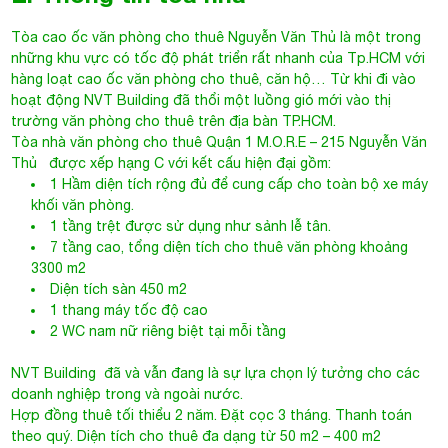
1 Hầm diện tích rộng đủ để cung cấp cho toàn bộ xe máy
khối văn phòng.
1 tầng trệt được sử dụng như sảnh lễ tân.
7 tầng cao, tổng diện tích cho thuê văn phòng khoảng
3300 m2
Diện tích sàn 450 m2
1 thang máy tốc độ cao
2 WC nam nữ riêng biệt tại mỗi tầng
NVT Building đã và vẫn đang là sự lựa chọn lý tưởng cho các
doanh nghiệp trong và ngoài nước.
Hợp đồng thuê tối thiểu 2 năm. Đặt cọc 3 tháng. Thanh toán
theo quý. Diện tích cho thuê đa dạng từ 50 m2 – 400 m2
Nếu quý khách còn bất kì thắc mắc gì về cao ốc văn phòng NVT
Building vui lòng liên hệ với bộ phận cho thuê qua
hotline: 0944.684.986 để được tư vấn cũng như hướng dẫn đi
tham quan văn phòng.
Miễn phí hoàn toàn mọi dịch vụ. Khách hàng không
phải trả bất kì chi phí nào.