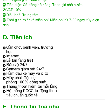
Gần chợ, bệnh viện, trường
học
Internet
Lễ tân tầng trệt
Bảo vệ 24/7
Camera giám sát 24/7
Hầm đậu xe máy và ô tô
Máy phát điện dự
phòng 100% công suất
Thang thoát hiểm tại mỗi tầng
Hệ thống PCCC tự động theo
tiêu chuẩn quốc tế
E. Thông tin tòa nhà
Tòa cao ốc văn phòng cho thuê Nguyễn Văn Thủ là một trong
những khu vực có tốc độ phát triển rất nhanh của Tp.HCM với
hàng loạt cao ốc văn phòng cho thuê, căn hộ… Từ khi đi vào
hoạt động NVT Building đã thổi một luồng gió mới vào thị
trường văn phòng cho thuê trên địa bàn TP.HCM.
Tòa nhà văn phòng cho thuê Quận 1
M.O.R.E – 215 Nguyễn Văn
Thủ được xếp hạng C với kết cấu hiện đại gồm: