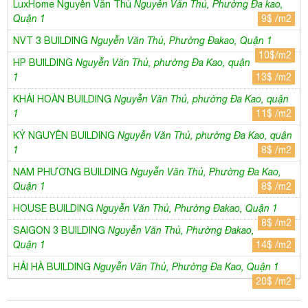
KỶ NGUYÊN BUILDING
Nguyễn Văn Thủ, phường Đa Kao, quận
1
8$ /m2
NAM PHƯƠNG BUILDING
Nguyễn Văn Thủ, Phường Đa Kao,
Quận 1
8$ /m2
HOUSE BUILDING
Nguyễn Văn Thủ, Phường Đakao, Quận 1
8$ /m2
SAIGON 3 BUILDING
Nguyễn Văn Thủ, Phường Đakao,
Quận 1
14$ /m2
HẢI HÀ BUILDING
Nguyễn Văn Thủ, Phường Đa Kao, Quận 1
20$ /m2
B. Thông tin chi tiết
Tên tòa nhà: M.O.R.E – 215 Nguyễn Văn Thủ
Tòa nhà văn phòng cho thuê Quận 1
Hạng: C
Giờ làm việc: 07:00 - 18:00 (thứ 2 đến thứ 6) – 07:00 -
13:00 (thứ 7)