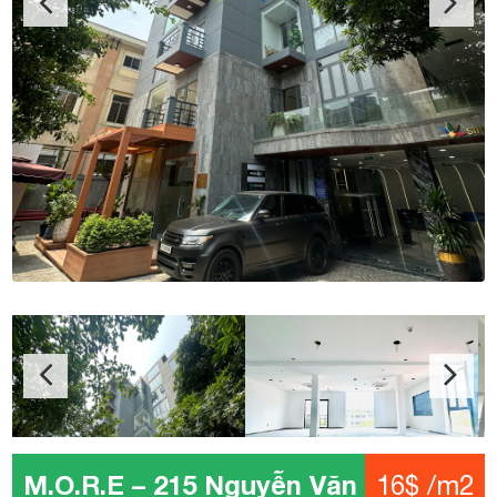
M.O.R.E – 215 Nguyễn Văn Thủ
16$ /m2
Địa chỉ: Nguyễn Văn Thủ, P.Đakao, Quận 1
Kết cấu: 1 Hầm – 1 Trệt – 7 Tầng – 1 thang máy
Diện tích: 400
Giá: 16$ /m2
Phí quản lý: 3$ /m2