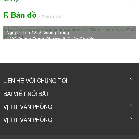
F. Bản đồ
- Phường 8
https://www.google.com/maps/place/%C4%90.+Phan+V%C4%8
Nguyên tòa 1222 Quang Trung
entry=ttu
1222 Quang Trung, Phường8, Quận Gò Vấp
LIÊN HỆ VỚI CHÚNG TÔI
BÀI VIẾT NỔI BẬT
VỊ TRÍ VĂN PHÒNG
VỊ TRÍ VĂN PHÒNG
© CopyRight by Youroffice 2016.
Thiet ke web
bởi
123Corp