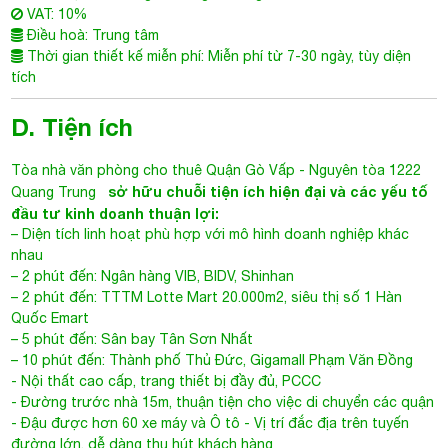
Thời gian thiết kế miễn phí: Miễn phí từ 7-30 ngày, tùy diện
tích
D. Tiện ích
Tòa nhà văn phòng cho thuê Quận Gò Vấp
- Nguyên tòa 1222
sở hữu chuỗi tiện ích hiện đại và các yếu tố
Quang Trung
đầu tư kinh doanh thuận lợi:
– Diện tích linh hoạt phù hợp với mô hình doanh nghiệp khác
nhau
– 2 phút đến: Ngân hàng VIB, BIDV, Shinhan
– 2 phút đến: TTTM Lotte Mart 20.000m2, siêu thị số 1 Hàn
Quốc Emart
– 5 phút đến: Sân bay Tân Sơn Nhất
– 10 phút đến: Thành phố Thủ Đức, Gigamall Phạm Văn Đồng
- Nội thất cao cấp, trang thiết bị đầy đủ, PCCC
- Đường trước nhà 15m, thuận tiện cho việc di chuyển các quận
- Đậu được hơn 60 xe máy và Ô tô - Vị trí đắc địa trên tuyến
đường lớn, dễ dàng thu hút khách hàng
- Khu vực an ninh tốt, thích hợp cho việc kinh doanh
- Gần các trụ sở ngân hàng VIettinbank, HD Bank