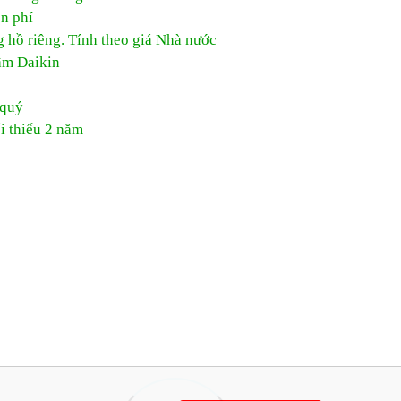
ễn phí
g hồ riêng. Tính theo giá Nhà nước
âm Daikin
 quý
i thiểu 2 năm
0944 684 986
MIỄN PHÍ DỊCH VỤ