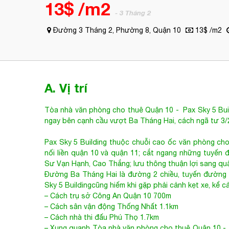
A. Vị trí
Tòa nhà văn phòng cho thuê Quận 10
- Pax Sky 5 Bui
ngay bên cạnh cầu vượt Ba Tháng Hai, cách ngã tư 3/
Pax Sky 5 Building thuộc chuỗi cao ốc văn phòng ch
nối liền quận 10 và quận 11; cắt ngang những tuyến 
Sư Vạn Hạnh, Cao Thắng; lưu thông thuận lợi sang quậ
Đường Ba Tháng Hai là đường 2 chiều, tuyến đường 
Sky 5 Buildingcũng hiếm khi gặp phải cảnh kẹt xe, kể c
– Cách trụ sở Công An Quận 10 700m
– Cách sân vận động Thống Nhất 1.1km
– Cách nhà thi đấu Phú Thọ 1.7km
– Xung quanh
Tòa nhà văn phòng cho thuê Quận 10
- 
giới văn phòng trong khu vực.
B. Thông tin chi tiết