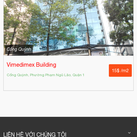
Cống Quỳnh
Vimedimex Building
15$ /m2
Cống Quỳnh, Phường Phạm Ngũ Lão, Quận 1
LIÊN HỆ VỚI CHÚNG TÔI