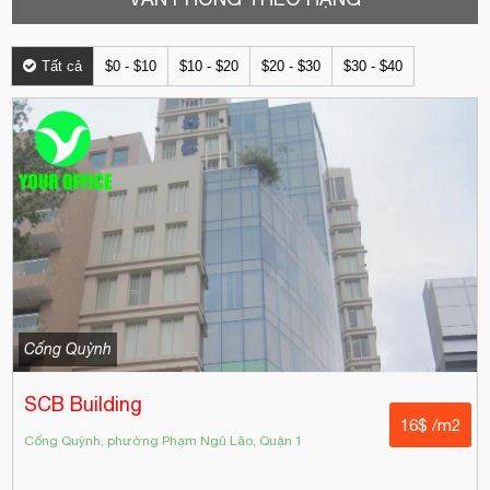
Tất cả
$0 - $10
$10 - $20
$20 - $30
$30 - $40
Cống Quỳnh
SCB Building
16$ /m2
Cống Quỳnh, phường Phạm Ngũ Lão, Quận 1