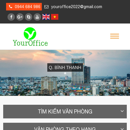
0944 684 986
youroffice2022@gmail.com
Q. BÌNH THẠNH
TÌM KIẾM VĂN PHÒNG
VĂN PHÒNG THEO HẠNG