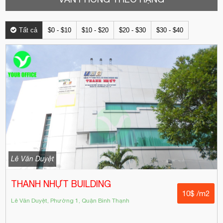
Tất cả
$0 - $10
$10 - $20
$20 - $30
$30 - $40
Lê Văn Duyệt
THANH NHỰT BUILDING
10$ /m2
Lê Văn Duyệt, Phường 1, Quận Bình Thạnh