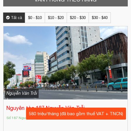
Tất cả
$0 - $10
$10 - $20
$20 - $30
$30 - $40
Nguyễn Văn Trỗi
Nguyên tòa 187 Nguyễn Văn Trỗi
580 triệu/tháng (đã bao gồm thuế VAT + TNCN)
Số 187 Nguyễn Văn Trỗi, Phường 10, Quận Phú Nhuận