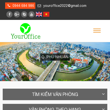
0944 684 986
youroffice2022@gmail.com
Q. PHÚ NHUẬN
TÌM KIẾM VĂN PHÒNG
VĂN PHÒNG THEO HẠNG