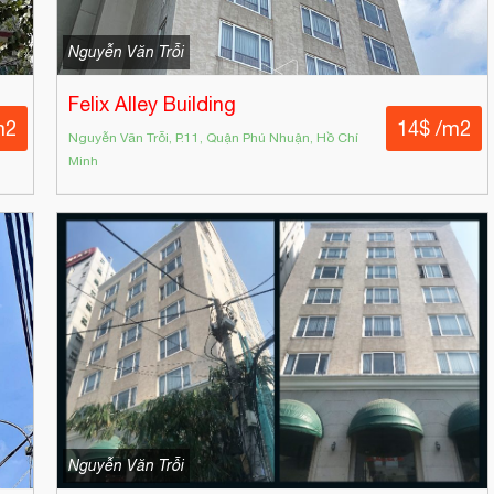
Nguyễn Văn Trỗi
Felix Alley Building
m2
14$ /m2
Nguyễn Văn Trỗi, P.11, Quận Phú Nhuận, Hồ Chí
Minh
Nguyễn Văn Trỗi