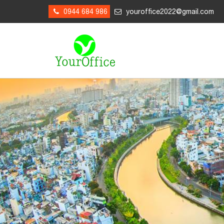
0944 684 986
youroffice2022@gmail.com