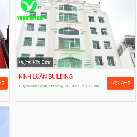
Huỳnh Văn Bánh
KINH LUÂN BUILDING
m2
10$ /m2
Huỳnh Văn Bánh, Phường 11, Quận Phú Nhuận