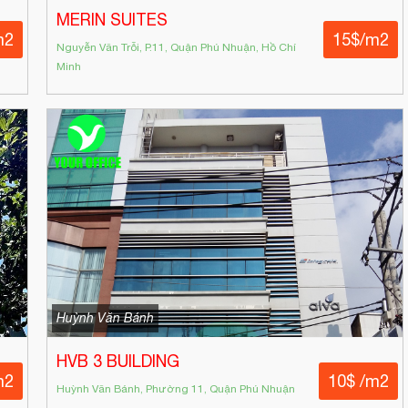
MERIN SUITES
m2
15$/m2
Nguyễn Văn Trỗi, P.11, Quận Phú Nhuận, Hồ Chí
Minh
Huỳnh Văn Bánh
HVB 3 BUILDING
m2
10$ /m2
Huỳnh Văn Bánh, Phường 11, Quận Phú Nhuận