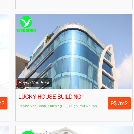
Huỳnh Văn Bánh
LUCKY HOUSE BUILDING
m2
9$ /m2
Huỳnh Văn Bánh, Phường 11, Quận Phú Nhuận