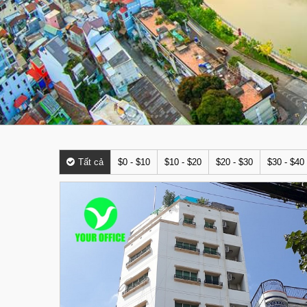
Tất cả
$0 - $10
$10 - $20
$20 - $30
$30 - $40