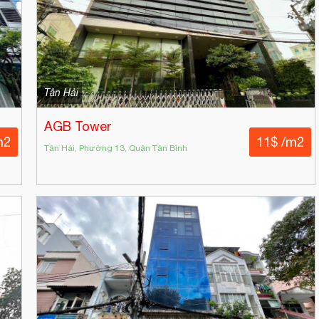
Tân Hải
AGB Tower
m2
11$ /m2
Tân Hải, Phường 13, Quận Tân Bình