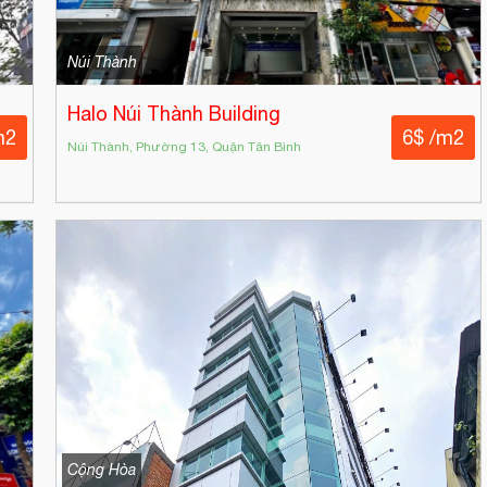
Núi Thành
Halo Núi Thành Building
m2
6$ /m2
Núi Thành, Phường 13, Quận Tân Bình
Cộng Hòa