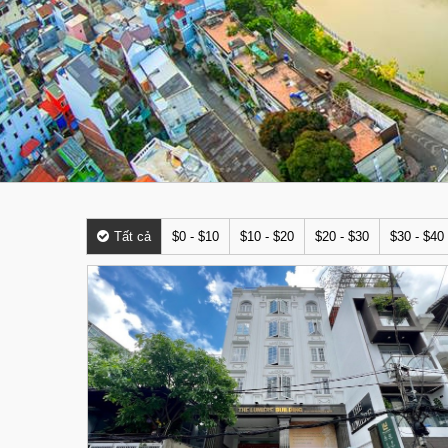
Tất cả
$0 - $10
$10 - $20
$20 - $30
$30 - $40