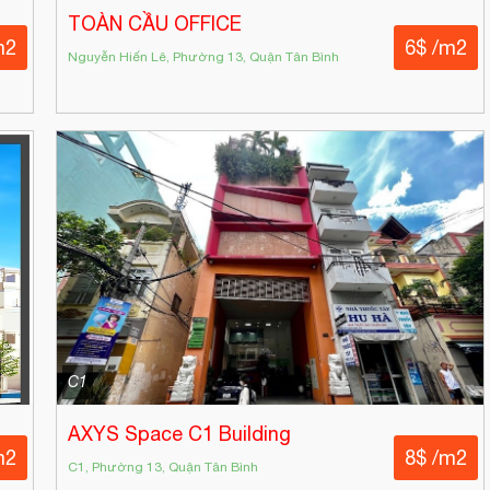
TOÀN CẦU OFFICE
m2
6$ /m2
Nguyễn Hiến Lê, Phường 13, Quận Tân Bình
C1
AXYS Space C1 Building
m2
8$ /m2
C1, Phường 13, Quận Tân Bình