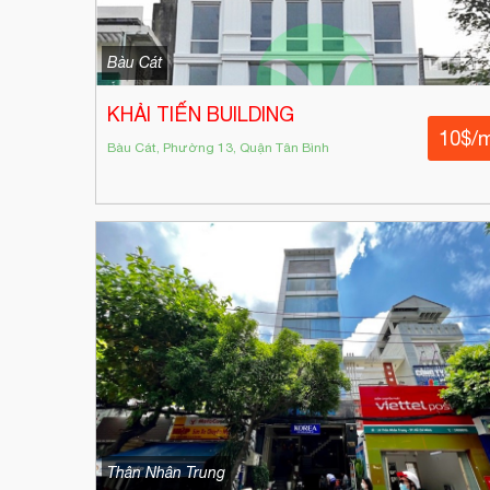
Bàu Cát
KHẢI TIẾN BUILDING
10$/
Bàu Cát, Phường 13, Quận Tân Bình
Thân Nhân Trung