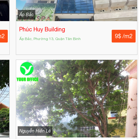
Ấp Bắc
Phúc Huy Building
m2
9$ /m2
Ấp Bắc, Phường 13, Quận Tân Bình
Nguyễn Hiến Lê