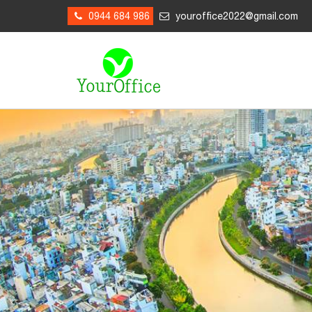
0944 684 986
youroffice2022@gmail.com