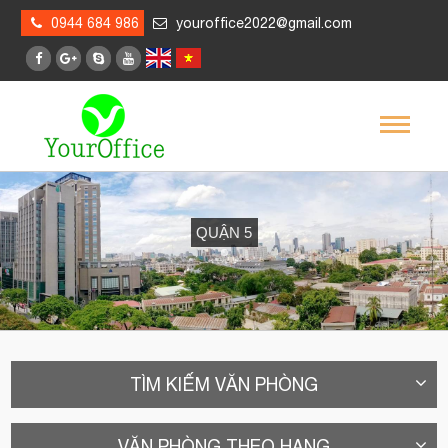
0944 684 986
youroffice2022@gmail.com
QUẬN 5
TÌM KIẾM VĂN PHÒNG
VĂN PHÒNG THEO HẠNG