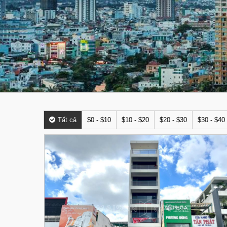
Tất cả
$0 - $10
$10 - $20
$20 - $30
$30 - $40