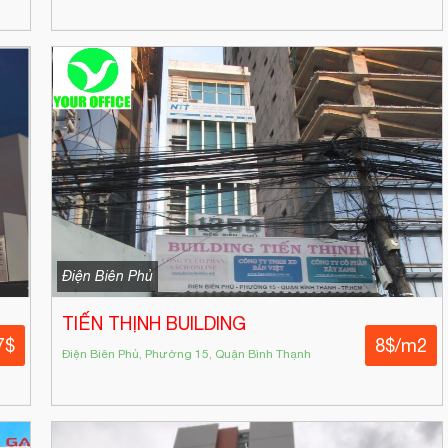
Điện Biên Phủ
TIẾN THỊNH BUILDING
7$
8$/m2
Điện Biên Phủ, Phường 15, Quận Bình Thạnh