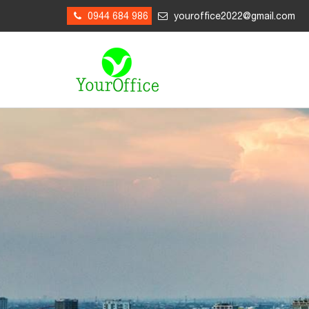
0944 684 986
youroffice2022@gmail.com