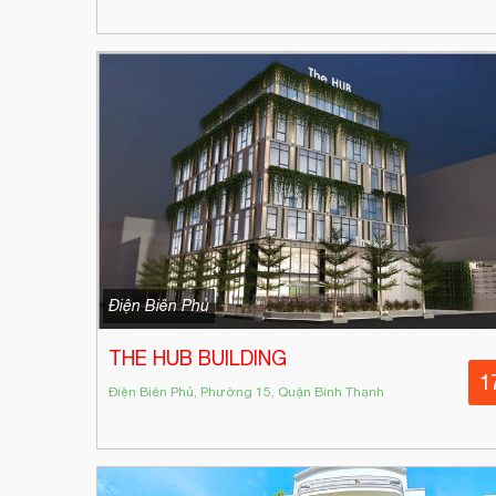
Điện Biên Phủ
THE HUB BUILDING
1
Điện Biên Phủ, Phường 15, Quận Bình Thạnh