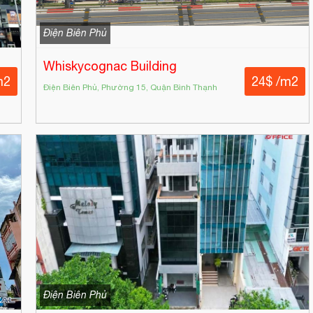
Điện Biên Phủ
Whiskycognac Building
m2
24$ /m2
Điện Biên Phủ, Phường 15, Quận Bình Thạnh
Điện Biên Phủ