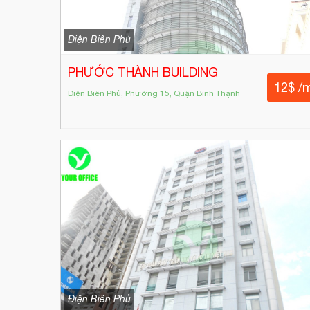
Điện Biên Phủ
PHƯỚC THÀNH BUILDING
12$ /
Điện Biên Phủ, Phường 15, Quận Bình Thạnh
Điện Biên Phủ