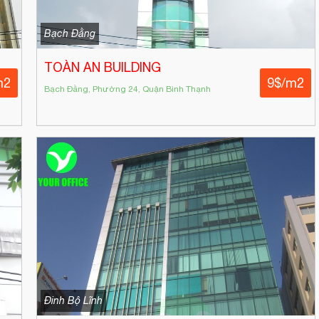
Bạch Đằng
TOÀN AN BUILDING
m2
9$/m2
Bạch Đằng, Phường 24, Quận Bình Thạnh
Đinh Bộ Lĩnh