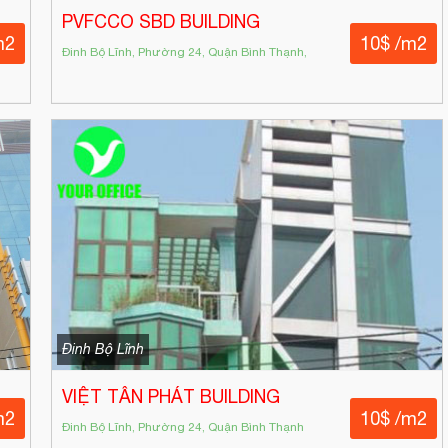
PVFCCO SBD BUILDING
m2
10$ /m2
Đinh Bộ Lĩnh, Phường 24, Quận Bình Thạnh,
Đinh Bộ Lĩnh
VIỆT TÂN PHÁT BUILDING
m2
10$ /m2
Đinh Bộ Lĩnh, Phường 24, Quận Bình Thạnh