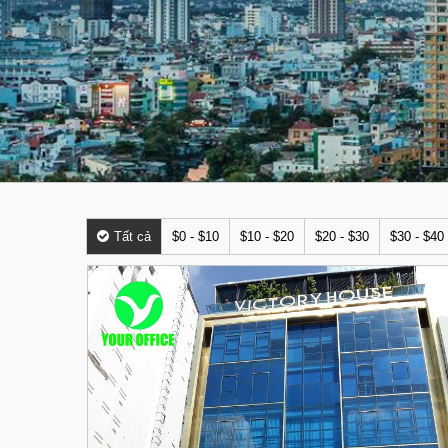
Tất cả
$0 - $10
$10 - $20
$20 - $30
$30 - $40