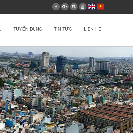
U
TUYỂN DỤNG
TIN TỨC
LIÊN HỆ