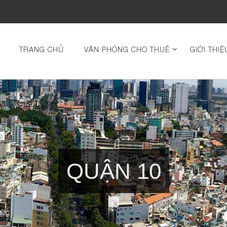
TRANG CHỦ
VĂN PHÒNG CHO THUÊ
GIỚI THIỆ
QUẬN 10