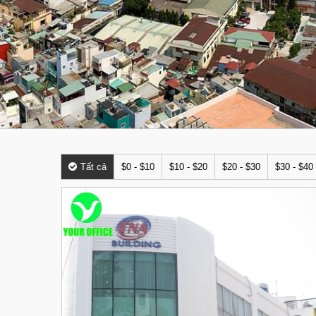
Tất cả
$0 - $10
$10 - $20
$20 - $30
$30 - $40