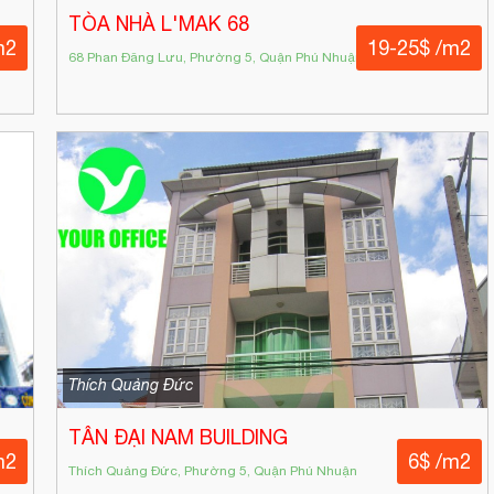
TÒA NHÀ L'MAK 68
m2
19-25$ /m2
68 Phan Đăng Lưu, Phường 5, Quận Phú Nhuận
Thích Quảng Đức
TÂN ĐẠI NAM BUILDING
m2
6$ /m2
Thích Quảng Đức, Phường 5, Quận Phú Nhuận