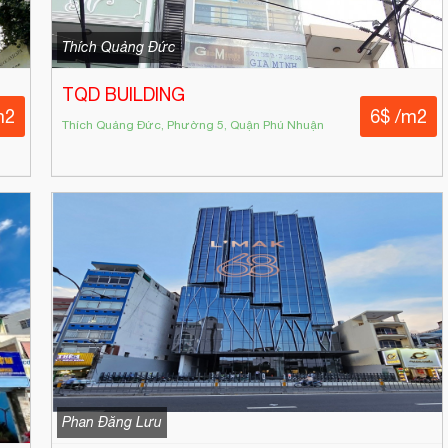
Thích Quảng Đức
TQD BUILDING
m2
6$ /m2
Thích Quảng Đức, Phường 5, Quận Phú Nhuận
Phan Đăng Lưu