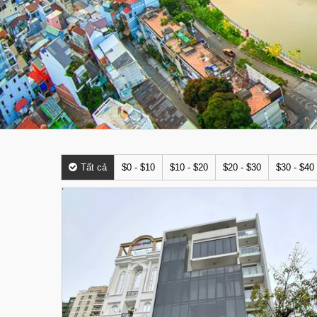
Tất cả
$0 - $10
$10 - $20
$20 - $30
$30 - $40