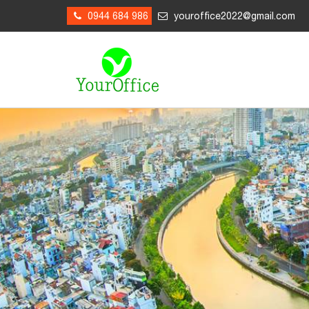
0944 684 986
youroffice2022@gmail.com