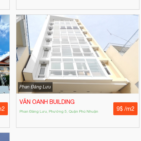
Phan Đăng Lưu
VĂN OANH BUILDING
m2
9$ /m2
Phan Đăng Lưu, Phường 5, Quận Phú Nhuận