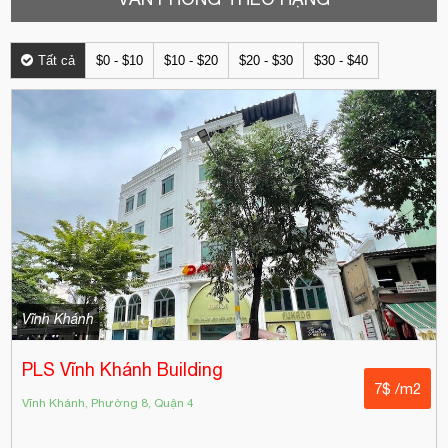
Tất cả
$0 - $10
$10 - $20
$20 - $30
$30 - $40
Vĩnh Khánh
PLS Vĩnh Khánh Building
7$ /m2
Vĩnh Khánh, Phường 8, Quận 4