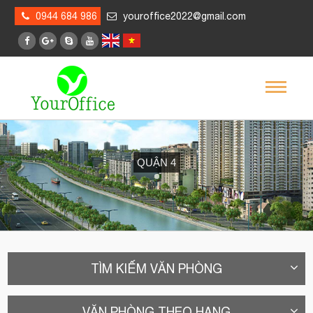
0944 684 986
youroffice2022@gmail.com
QUẬN 4
TÌM KIẾM VĂN PHÒNG
VĂN PHÒNG THEO HẠNG