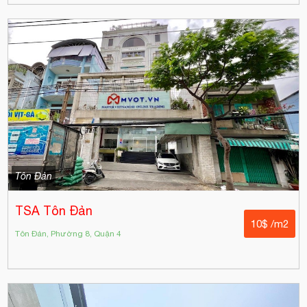
Tôn Đản
TSA Tôn Đản
10$ /m2
Tôn Đản, Phường 8, Quận 4